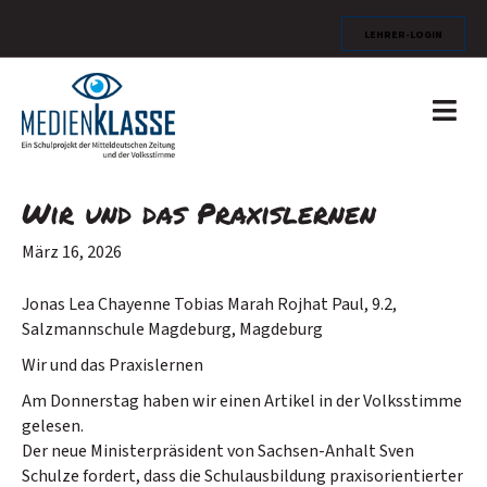
Lehrer-Login
N
a
v
i
g
Wir und das Praxislernen
a
t
i
März 16, 2026
o
n
Jonas Lea Chayenne Tobias Marah Rojhat Paul, 9.2,
Salzmannschule Magdeburg, Magdeburg
Wir und das Praxislernen
Am Donnerstag haben wir einen Artikel in der Volksstimme
gelesen.
Der neue Ministerpräsident von Sachsen-Anhalt Sven
Schulze fordert, dass die Schulausbildung praxisorientierter