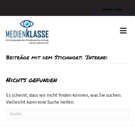
Lehrer-Login
N
a
v
i
g
Beiträge mit dem Stichwort: ‘Internet̵
a
t
i
o
Nichts gefunden
n
Es scheint, dass wir nicht finden können, was Sie suchen.
Vielleicht kann eine Suche helfen.