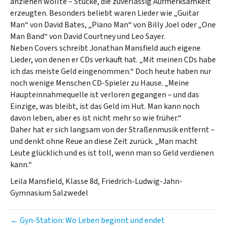
anziehen wollte – Stücke, die zuverlässig Aufmerksamkeit
erzeugten. Besonders beliebt waren Lieder wie „Guitar
Man“ von David Bates, „Piano Man“ von Billy Joel oder „One
Man Band“ von David Courtney und Leo Sayer.
Neben Covers schreibt Jonathan Mansfield auch eigene
Lieder, von denen er CDs verkauft hat. „Mit meinen CDs habe
ich das meiste Geld eingenommen.“ Doch heute haben nur
noch wenige Menschen CD-Spieler zu Hause. „Meine
Haupteinnahmequelle ist verloren gegangen – und das
Einzige, was bleibt, ist das Geld im Hut. Man kann noch
davon leben, aber es ist nicht mehr so wie früher.“
Daher hat er sich langsam von der Straßenmusik entfernt –
und denkt ohne Reue an diese Zeit zurück. „Man macht
Leute glücklich und es ist toll, wenn man so Geld verdienen
kann.“
Leila Mansfield, Klasse 8d, Friedrich-Ludwig-Jahn-
Gymnasium Salzwedel
← Gyn-Station: Wo Leben beginnt und endet