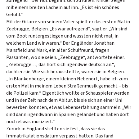
aufregend.“ Der Hut beginnt sich zu füllen. Kinder zeigen
mit einem breiten Lächeln auf ihn. „Es ist ein schönes
Gefühl.“
Mit der Gitarre von seinem Vater spielt er das ersten Mal in
Zeebrugge, Belgien. „Es war aufregend“, sagt er. „Wir sind
vom Boot runtergestiegen und wussten nicht mal, in
welchem Land wir waren.“ Der Engländer Jonathan
Mansfield und Mark, ein alter Schulfreund, fragen
Passanten, wo sie seien. „Zeebrugge“, antwortete einer.
„Zeebrugge…, das hört sich irgendwie deutsch an.“,
dachten sie. Wie sich herausstellte, waren sie in Belgien.
„In Blankenberge, einem kleinen Nebenort, habe ich zum
ersten Mal in meinem Leben Straßenmusik gemacht – bis
die Polizei kam.“ Eigentlich wollte er Schauspieler werden
und in der Zeit nach dem Abitur, bis sie sich an einer Uni
bewerben konnten, etwas Lebenserfahrung sammeln. „Wir
sind dann irgendwann in Spanien gelandet und haben dort
noch etwas musiziert.“
Zurück in England stellten sie fest, dass sie das
Immatrikulationsdatum verpasst hatten. Das fand