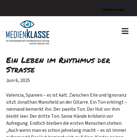
Lehrer-Login
N
a
v
i
g
Ein Leben im Rhythmus der
a
t
Straße
i
o
Juni 6, 2025
n
Valencia, Spanien – es ist kalt. Zwischen Eile und Ignoranz
sitzt Jonathan Mansfield an der Gitarre. Ein Ton erklingt –
niemand bemerkt ihn. Der zweite Ton. Der Hut vor ihm
bleibt leer. Der dritte Ton. Seine Hände kribbeln vor
Aufregung. Endlich bleiben die ersten Menschen stehen.
„Auch wenn man es schon jahrelang macht – es ist immer