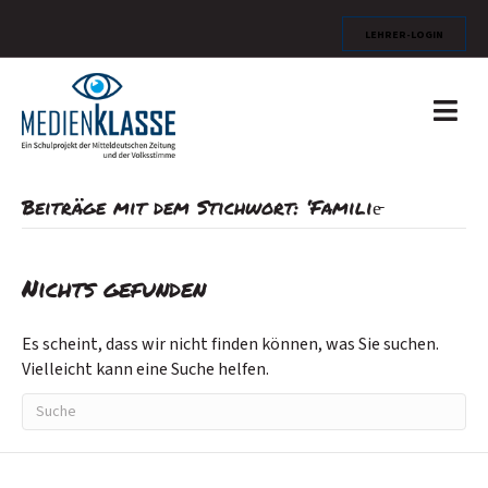
Lehrer-Login
N
a
v
i
g
Beiträge mit dem Stichwort: ‘Familie̵
a
t
i
o
Nichts gefunden
n
Es scheint, dass wir nicht finden können, was Sie suchen.
Vielleicht kann eine Suche helfen.